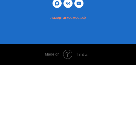
лазертагкосмос.рф
Tilda
Made on