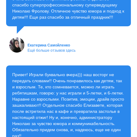
спасибо суперпрофессиональному суперведущему
Николаю Фролову. Отличное чувство юмора и подход к
детям!!! Еще раз спасибо за отличный праздник!!!
Екатерина Самойленко
Ещё больше отзывов здесь
Привет! Играли буквально вчера))) наш восторг не
передать словами!! Очень понравилось как детям, так
и взрослым. Те, кто сомневается, можно ли играть
ребятишкам, говорю: у нас играли и 5-летки, и 6-летки.
Наравне со взрослыми. Позитив, эмоции, драйв просто
зашкаливают!! Отдельное спасибо Елизавете, которая
после встретила нас в кафе и превратила застолье в
настоящий отжиг! Ну и, конечно, администратору
Николаю за чувство юмора и коммуникабельность.
Обязательно придем снова, и, надеюсь, еще не один
раз!!