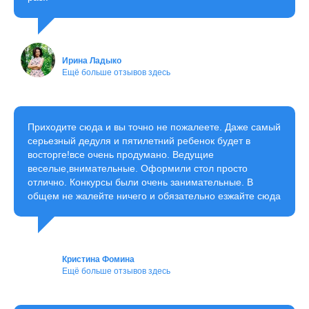
Ирина Ладыко
Ещё больше отзывов здесь
Приходите сюда и вы точно не пожалеете. Даже самый
серьезный дедуля и пятилетний ребенок будет в
восторге!все очень продумано. Ведущие
веселые,внимательные. Оформили стол просто
отлично. Конкурсы были очень занимательные. В
общем не жалейте ничего и обязательно езжайте сюда
Кристина Фомина
Ещё больше отзывов здесь