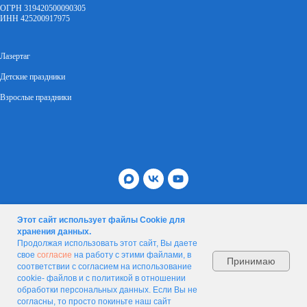
ОГРН 319420500090305
ИНН 425200917975
Лазертаг
Детские праздники
Взрослые праздники
лазертагкосмос.рф
Этот сайт использует файлы Cookie для
хранения данных.
Продолжая использовать этот сайт, Вы даете
свое
согласие
на работу с этими файлами, в
Принимаю
соответствии с согласием на использование
cookie- файлов и с политикой
в отношении
обработки персональных данных. Если Вы не
Tilda
Made on
согласны, то просто покиньте наш сайт