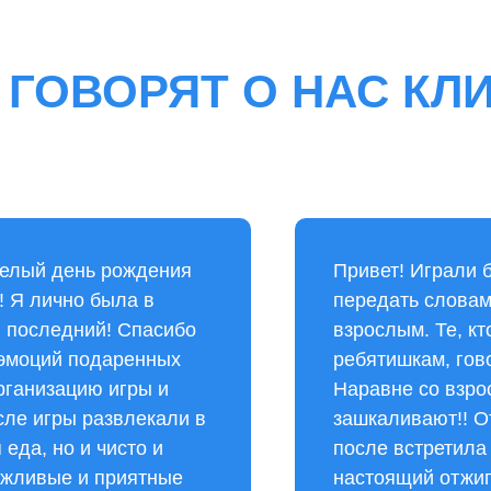
 ГОВОРЯТ О НАС КЛ
селый день рождения
Привет! Играли б
! Я лично была в
передать словами
в последний! Спасибо
взрослым. Те, кт
 эмоций подаренных
ребятишкам, гово
организацию игры и
Наравне со взро
сле игры развлекали в
зашкаливают!! О
 еда, но и чисто и
после встретила
вежливые и приятные
настоящий отжиг