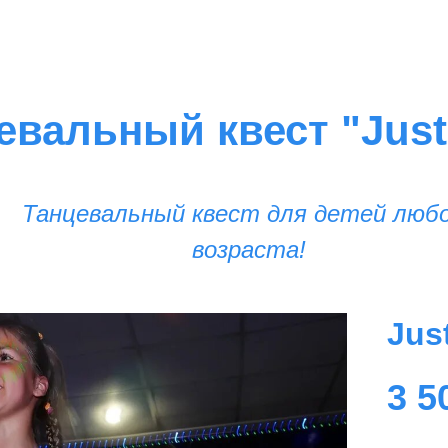
евальный квест "Just
Танцевальный квест для детей люб
возраста!
Jus
3 5