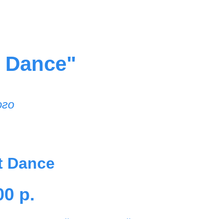
 Dance"
ого
t Dance
00
р.