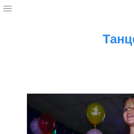
Танц
СТИ
И