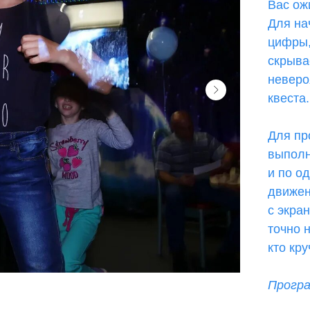
Вас ож
Для на
цифры,
скрыва
неверо
квеста.
Для пр
выполн
и по о
движен
с экра
точно 
кто кру
Програ